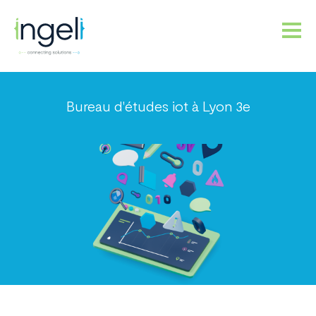
NOS PRODUITS
PLATEFORME IOT
Bureau d'études iot à Lyon 3e
SERVICES
SOCIÉTÉ
RECRUTEMENT
CONTACT