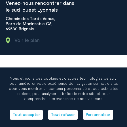
Venez-nous rencontrer dans
le sud-ouest Lyonnais
Chemin des Tards Venus,
Parc de Moninsable C8,
69530 Brignais
Voir le plan
© INGELI
Resources center
Nous utilisons des cookies et d'autres technologies de suivi
Contact
pour améliorer votre expérience de navigation sur notre site,
pour vous montrer un contenu personnalisé et des publicités
Plan du site
ciblées, pour analyser le trafic de notre site et pour
Mentions légales
comprendre la provenance de nos visiteurs.
Site réalisé par
Helli Hello
Tout accepter
Tout refuser
Personnaliser