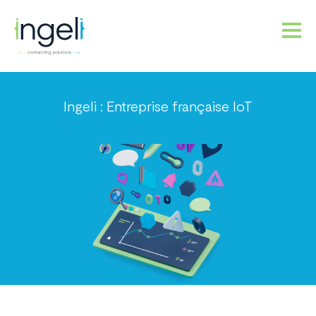
NOS PRODUITS
PLATEFORME IOT
Ingeli : Entreprise française IoT
SERVICES
SOCIÉTÉ
RECRUTEMENT
CONTACT