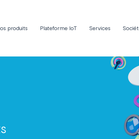
os produits
Plateforme IoT
Services
Socié
ts