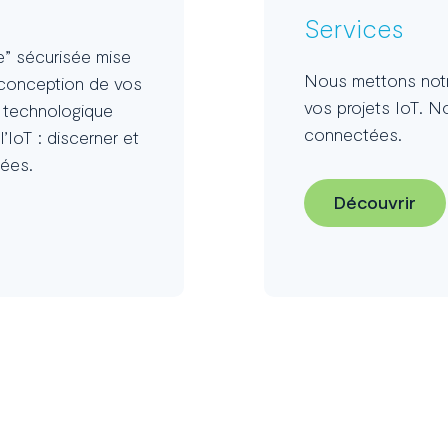
Services
e” sécurisée mise
Nous mettons notre
a conception de vos
vos projets IoT. No
n technologique
connectées.
IoT : discerner et
tées.
Découvrir