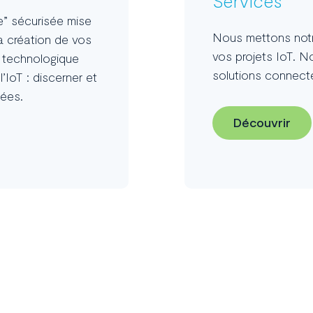
Services
e” sécurisée mise
Nous mettons notre
la création de vos
vos projets IoT. N
n technologique
solutions connect
IoT : discerner et
tées.
Découvrir